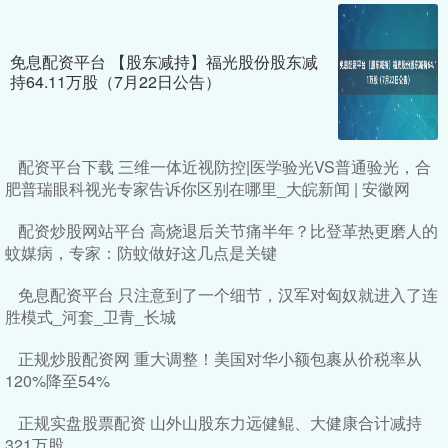
免息配资平台 【股东减持】福光股份股东减
持64.11万股（7月22日公告）
配资平台下载 三维一体近视防控|医学验光VS普通验光，合
肥普瑞眼科视光专家告诉你区别在哪里_大皖新闻 | 安徽网
配资炒股网站平台 高烧退后关节痛半年？比登革热更磨人的
蚊媒病，专家：防蚊做好这几点是关键
免息配资平台 只注意到了一个细节，汉军对匈奴就进入了连
胜模式_河套_卫青_长城
正规炒股配资网 重大调整！美国对华小额包裹从价税率从
120%降至54%
正规实盘股票配资 山外山股东力远健鲲、大健康合计减持
321万股