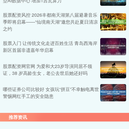
型AI数据中心 增加1吉瓦算力
股票配资风控 2026丰都南天湖第八届避暑音乐
季即将启幕——“仙境南天湖”邀您共赴夏日清凉
之约
股票入门 让传统文化走进百姓生活 青岛西海岸
新区首届非遗嘉年华启幕
股票配资网官网 为爱和大23岁导演同居不领
证，38 岁高龄生女，老公去世后她还好吗
哪些证券公司比较好 女孩玩“拼豆”不幸触电离世
警惕网红手工的安全隐患
推荐资讯