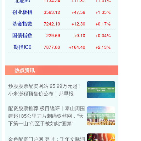
北证50
1134.24
+11.37
+1.01%
创业板指
3563.12
+47.56
+1.35%
基金指数
7242.10
+12.30
+0.17%
国债指数
229.69
+0.10
+0.04%
期指IC0
7877.80
+164.40
+2.13%
热点资讯
炒股股票配资网站 25.99万元起！
小米澎程预售价公布丨邦早报
配资股票推荐 极目锐评丨泰山周围
建起135公里刀片刺绳铁丝网，“天
下第一山”何至于被如此“圈禁”
金色配资门户网 登封：千年文脉润