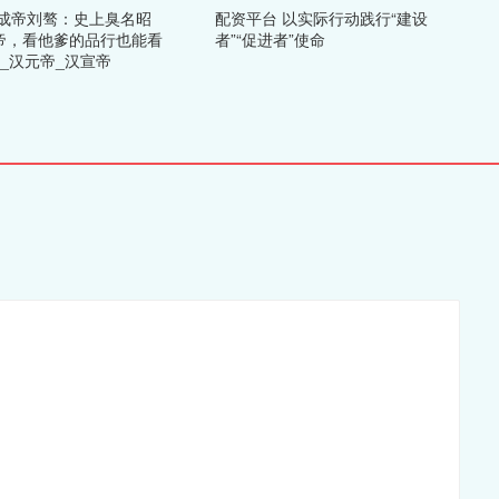
汉成帝刘骜：史上臭名昭
配资平台 以实际行动践行“建设
帝，看他爹的品行也能看
者”“促进者”使命
_汉元帝_汉宣帝