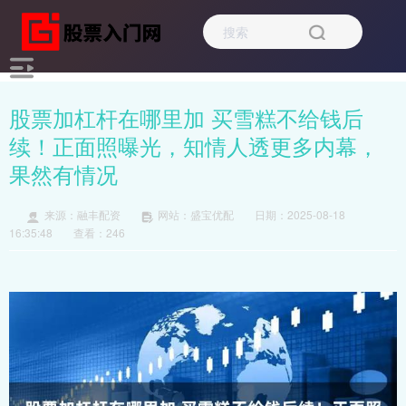
股票加杠杆在哪里加 买雪糕不给钱后
续！正面照曝光，知情人透更多内幕，
果然有情况
来源：融丰配资
网站：盛宝优配
日期：2025-08-18
16:35:48
查看：246