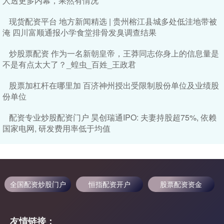
人透更多内幕，果然有情况
现货配资平台 地方新闻精选 | 贵州榕江县城多处低洼地带被
淹 四川富顺通报小学食堂排骨发臭调查结果
炒股票配资 作为一名新朝皇帝，王莽同志你身上的信息量是
不是有点太大了？_蝗虫_百姓_王政君
股票加杠杆在哪里加 百济神州授出受限制股份单位及业绩股
份单位
配资专业炒股配资门户 昊创瑞通IPO: 夫妻持股超75%, 依赖
国家电网, 研发费用率低于均值
全国配资炒股门户
恒指配资开户
股票配资资金
友情链接：