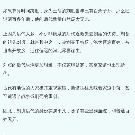
如果算算时间跨度，身为王爷的刘胜当年已有百余子孙，那么经
过两百多年后，他的后代数量自然庞大无比。
正因为后代太多，不少非嫡系的后代逐渐失去朝廷的优待。刘备
的祖先刘贞，就是其中之一，被剥夺了特权，沦为普通百姓，被
迫离开故乡，迁往偏远的河北涿县谋生。
刘贞的后代生活更加艰难，不仅家境贫寒，甚至家谱也出现断
代。
古代有地位的人家极其重视家谱，断谱往往意味着家道中落，甚
至遭遇了战争或刑罚的重创。
因此，刘贞后代的身份实属平凡，除了有些皇族血统，和普通百
姓无异。
---