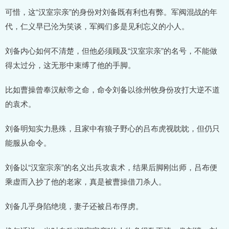
可惜，这“汉室宗亲”的身份对刘备既有利也有弊。军阀混战的年
代，仁义早已沦为笑谈，军阀们多是见利忘义的小人。
刘备内心如何不清楚，但他必须顾及“汉室宗亲”的名号，不能做
得太过分，这无形中束缚了他的手脚。
比如曹操曾奉汉献帝之命，命令刘备以徐州牧身份攻打大逆不道
的袁术。
刘备明知实力悬殊，且家中有狼子野心的吕布虎视眈眈，但仍只
能服从命令。
刘备以“汉室宗亲”的名义出兵攻袁术，结果后脚刚出师，吕布便
乘虚而入抄了他的老家，真是被曹操借刀杀人。
刘备几乎身陷绝境，妻子还被吕布俘虏。