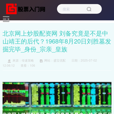
北京网上炒股配资网 刘备究竟是不是中
山靖王的后代？1968年8月20日刘胜墓发
掘完毕_身份_宗亲_皇族
来源：传速策略
网站：盛宝优配
日期：2025-07-02
12:06:12
查看：106