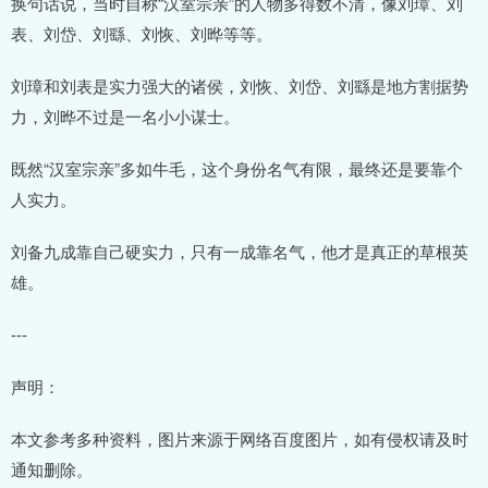
换句话说，当时自称“汉室宗亲”的人物多得数不清，像刘璋、刘
表、刘岱、刘繇、刘恢、刘晔等等。
刘璋和刘表是实力强大的诸侯，刘恢、刘岱、刘繇是地方割据势
力，刘晔不过是一名小小谋士。
既然“汉室宗亲”多如牛毛，这个身份名气有限，最终还是要靠个
人实力。
刘备九成靠自己硬实力，只有一成靠名气，他才是真正的草根英
雄。
---
声明：
本文参考多种资料，图片来源于网络百度图片，如有侵权请及时
通知删除。