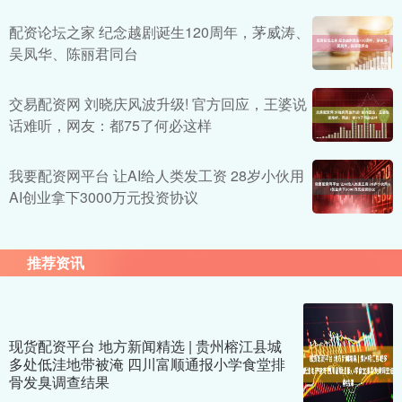
配资论坛之家 纪念越剧诞生120周年，茅威涛、
吴凤华、陈丽君同台
交易配资网 刘晓庆风波升级! 官方回应，王婆说
话难听，网友：都75了何必这样
我要配资网平台 让AI给人类发工资 28岁小伙用
AI创业拿下3000万元投资协议
推荐资讯
现货配资平台 地方新闻精选 | 贵州榕江县城
多处低洼地带被淹 四川富顺通报小学食堂排
骨发臭调查结果