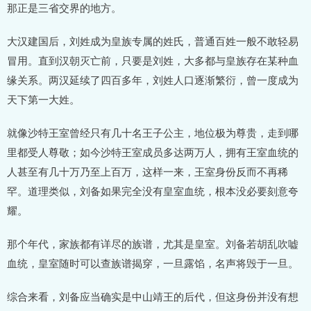
那正是三省交界的地方。
大汉建国后，刘姓成为皇族专属的姓氏，普通百姓一般不敢轻易
冒用。直到汉朝灭亡前，只要是刘姓，大多都与皇族存在某种血
缘关系。两汉延续了四百多年，刘姓人口逐渐繁衍，曾一度成为
天下第一大姓。
就像沙特王室曾经只有几十名王子公主，地位极为尊贵，走到哪
里都受人尊敬；如今沙特王室成员多达两万人，拥有王室血统的
人甚至有几十万乃至上百万，这样一来，王室身份反而不再稀
罕。道理类似，刘备如果完全没有皇室血统，根本没必要刻意夸
耀。
那个年代，家族都有详尽的族谱，尤其是皇室。刘备若胡乱吹嘘
血统，皇室随时可以查族谱揭穿，一旦露馅，名声将毁于一旦。
综合来看，刘备应当确实是中山靖王的后代，但这身份并没有想