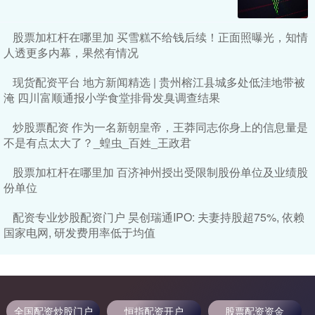
股票加杠杆在哪里加 买雪糕不给钱后续！正面照曝光，知情
人透更多内幕，果然有情况
现货配资平台 地方新闻精选 | 贵州榕江县城多处低洼地带被
淹 四川富顺通报小学食堂排骨发臭调查结果
炒股票配资 作为一名新朝皇帝，王莽同志你身上的信息量是
不是有点太大了？_蝗虫_百姓_王政君
股票加杠杆在哪里加 百济神州授出受限制股份单位及业绩股
份单位
配资专业炒股配资门户 昊创瑞通IPO: 夫妻持股超75%, 依赖
国家电网, 研发费用率低于均值
全国配资炒股门户
恒指配资开户
股票配资资金